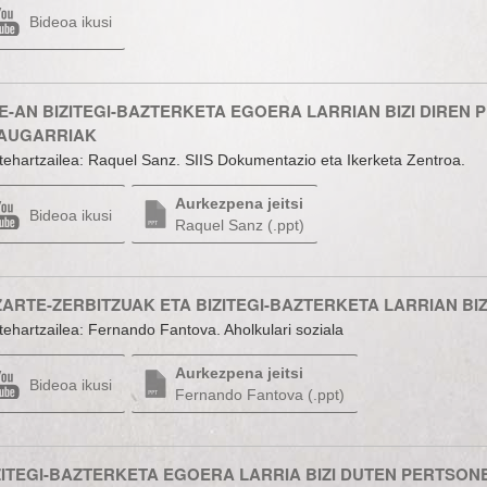
Bideoa ikusi
E-AN BIZITEGI-BAZTERKETA EGOERA LARRIAN BIZI DIREN 
AUGARRIAK
tehartzailea: Raquel Sanz. SIIS Dokumentazio eta Ikerketa Zentroa.
Aurkezpena jeitsi
Bideoa ikusi
Raquel Sanz (.ppt)
ZARTE-ZERBITZUAK ETA BIZITEGI-BAZTERKETA LARRIAN BI
tehartzailea: Fernando Fantova. Aholkulari soziala
Aurkezpena jeitsi
Bideoa ikusi
Fernando Fantova (.ppt)
ZITEGI-BAZTERKETA EGOERA LARRIA BIZI DUTEN PERTSONE