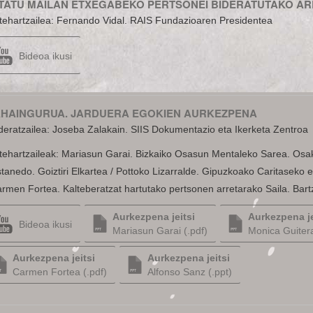
TATU MAILAN ETXEGABEKO PERTSONEI BIDERATUTAKO A
tehartzailea: Fernando Vidal. RAIS Fundazioaren Presidentea
Bideoa ikusi
HAINGURUA. JARDUERA EGOKIEN AURKEZPENA
eratzailea: Joseba Zalakain. SIIS Dokumentazio eta Ikerketa Zentroa
tehartzaileak: Mariasun Garai. Bizkaiko Osasun Mentaleko Sarea. Osak
tanedo. Goiztiri Elkartea / Pottoko Lizarralde. Gipuzkoako Caritaseko
armen Fortea. Kalteberatzat hartutako pertsonen arretarako Saila. Bar
Aurkezpena jeitsi
Aurkezpena je
Bideoa ikusi
Mariasun Garai (.pdf)
Monica Guitera
Aurkezpena jeitsi
Aurkezpena jeitsi
Carmen Fortea (.pdf)
Alfonso Sanz (.ppt)