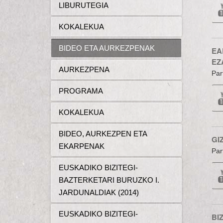
LIBURUTEGIA
KOKALEKUA
BIDEO ETA AURKEZPENAK
EA
EZ
AURKEZPENA
Par
PROGRAMA
KOKALEKUA
BIDEO, AURKEZPEN ETA
GI
EKARPENAK
Par
EUSKADIKO BIZITEGI-
BAZTERKETARI BURUZKO I.
JARDUNALDIAK (2014)
EUSKADIKO BIZITEGI-
BI