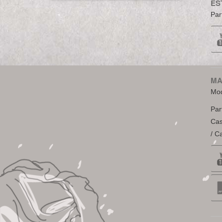
ES
Par
MA
Mod
Par
Cas
/ C