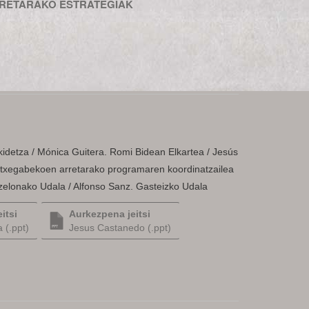
RRETARAKO ESTRATEGIAK
idetza / Mónica Guitera. Romi Bidean Elkartea / Jesús
 etxegabekoen arretarako programaren koordinatzailea
tzelonako Udala / Alfonso Sanz. Gasteizko Udala
itsi
Aurkezpena jeitsi
 (.ppt)
Jesus Castanedo (.ppt)