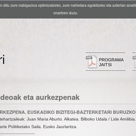
ditu zure nabigazioa optimizatzeko, zure nahietara egokitzeko eta azterlan analit
onartzen duzu.
PROGRAMA
JAITSI
ideoak eta aurkezpenak
RKEZPENA. EUSKADIKO BIZITEGI-BAZTERKETARI BURUZKO 
tehartzaileak: Juan Maria Aburto. Alkatea. Bilboko Udala / Lide Amilibia
arte Politiketako Saila. Eusko Jaurlaritza.