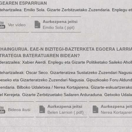
GEAREN ESPARRUAN
tehartzailea: Emilio Sola. Gizarte Zerbitzuetako Zuzendaria. Enplegu eta
Aurkezpena jeitsi
Ver vídeo
Emilio Sola (.ppt)
HAINGURUA. EAE-N BIZITEGI-BAZTERKETA EGOERA LARRI
TRATEGIA BATERATUAREN BIDEAN?
eratzailea: Xabier Aierdi. Enplegu eta Gizarte Politiketako Saileko Ahol
tehartzaileak: Oscar Seco. Gizarteratzea Sustatzeko Zuzendari Nagusia
eseko eta Gizarteratzeko Zuzendari Nagusia. Gipuzkoako Foru Aldundia
endaria. Bilboko Udaletxea / Nerea Kortajarena. Gizarte-eskuartzera
el Kerejeta. Gizarte Zerbitzuetako Sailaren Arduraduna. Getxoko Udal
Aurkezpena jeitsi
Aurkezpena jeit
Bideoa ikusi
Belen Larrion (.pdf)
Nerea Kortajaren