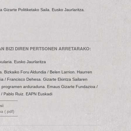
 Gizarte Politiketako Saila. Eusko Jaurlaritza.
AN BIZI DIREN PERTSONEN ARRETARAKO:
kularia. Eusko Jaurlaritza
. Bizkaiko Foru Aldundia / Belen Larrion. Haurren
 / Francisco Dehesa. Gizarte Ekintza Sailaren
ko programen arduraduna. Emaus Gizarte Fundazioa /
a / Pablo Ruiz. EAPN Euskadi
si
a (.pdf)