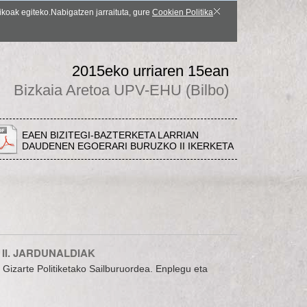
ikoak egiteko.Nabigatzen jarraituta, gure
Cookien Politika
2015eko urriaren 15ean
Bizkaia Aretoa UPV-EHU (Bilbo)
EAEN BIZITEGI-BAZTERKETA LARRIAN
DAUDENEN EGOERARI BURUZKO II IKERKETA
II. JARDUNALDIAK
. Gizarte Politiketako Sailburuordea. Enplegu eta