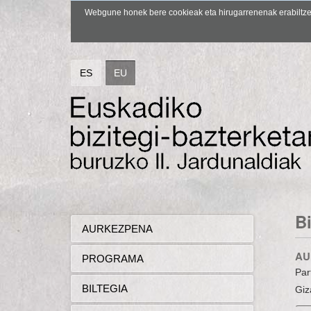
Webgune honek bere cookieak eta hirugarrenenak erabiltzen 
ES
EU
B
AURKEZPENA
AU
PROGRAMA
Par
BILTEGIA
Giz