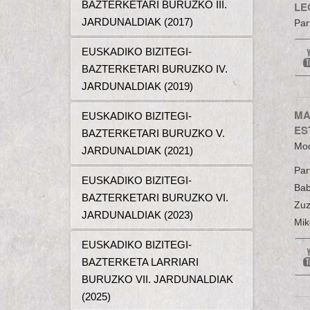
BAZTERKETARI BURUZKO III.
LE
JARDUNALDIAK (2017)
Par
EUSKADIKO BIZITEGI-
BAZTERKETARI BURUZKO IV.
JARDUNALDIAK (2019)
MA
EUSKADIKO BIZITEGI-
ES
BAZTERKETARI BURUZKO V.
Mod
JARDUNALDIAK (2021)
Par
EUSKADIKO BIZITEGI-
Bab
BAZTERKETARI BURUZKO VI.
Zuz
JARDUNALDIAK (2023)
Mik
EUSKADIKO BIZITEGI-
BAZTERKETA LARRIARI
BURUZKO VII. JARDUNALDIAK
(2025)